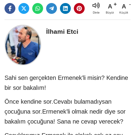
A
A
Büyüt
Küçült
Dinle
İlhami Etci
Sahi sen gerçekten Ermenek’li misin? Kendine
bir sor bakalım!
Önce kendine sor.Cevabı bulamadıysan
çocuğuna sor.Ermenek’li olmak nedir diye sor
bakalım çocuğuna! Sana ne cevap verecek?