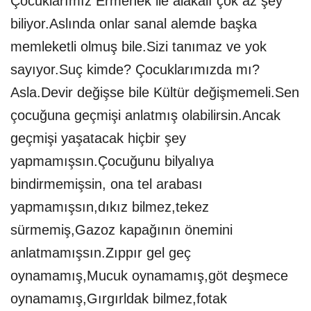
Çocuklarımız Ermenek ile alakalı çok az şey
biliyor.Aslında onlar sanal alemde başka
memleketli olmuş bile.Sizi tanımaz ve yok
sayıyor.Suç kimde? Çocuklarımızda mı?
Asla.Devir değişse bile Kültür değişmemeli.Sen
çocuğuna geçmişi anlatmış olabilirsin.Ancak
geçmişi yaşatacak hiçbir şey
yapmamışsın.Çocuğunu bilyalıya
bindirmemişsin, ona tel arabası
yapmamışsın,dıkız bilmez,tekez
sürmemiş,Gazoz kapağının önemini
anlatmamışsın.Zıppır gel geç
oynamamış,Mucuk oynamamış,göt deşmece
oynamamış,Gırgırldak bilmez,fotak