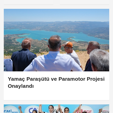
İLÇEMİZDE
EKİM
COŞKUYLA
CUMHURİYET
KUTLANDI
BAYRAMI MESAJI
Yamaç Paraşütü ve Paramotor Projesi
Onaylandı