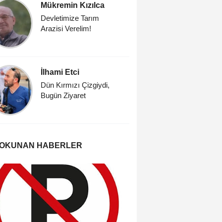
Mükremin Kızılca
Onur Ç
Devletimize Tarım
SUİKAST
Arazisi Verelim!
KARINCA
İlhami Etci
Hakim İ
Çalışga
Dün Kırmızı Çizgiydi,
Bugün Ziyaret
ÇAYINIZ
OLSUN
 OKUNAN HABERLER