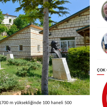
Mehmet Emin
Tekpınar
SEVGİ ÜLFET EHLİ
OLMAK
ÇOK
1700 m yüksekliğinde 100 haneli 500