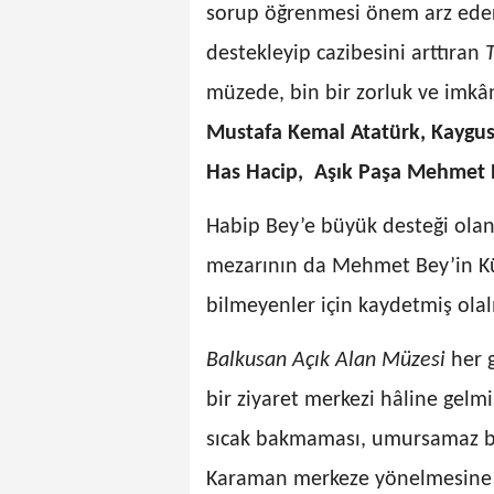
sorup öğrenmesi önem arz eder
destekleyip cazibesini arttıran
T
müzede, bin bir zorluk ve imkâns
Mustafa Kemal Atatürk, Kaygus
Has Hacip, Aşık Paşa Mehmet 
Habip Bey’e büyük desteği olan
mezarının da Mehmet Bey’in Kü
bilmeyenler için kaydetmiş olal
Balkusan Açık Alan Müzesi
her g
bir ziyaret merkezi hâline gelmi
sıcak bakmaması, umursamaz bir
Karaman merkeze yönelmesine n