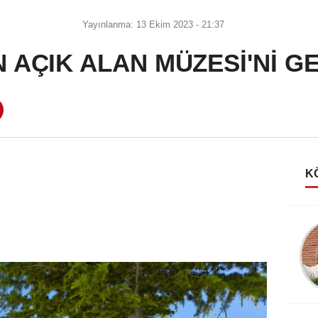
Yayınlanma: 13 Ekim 2023 - 21:37
AÇIK ALAN MÜZESİ'Nİ GE
K
Av. Ayşenaz Çimen
Ermenistan, Asala gibi
bir terör örgütü kurar mı?