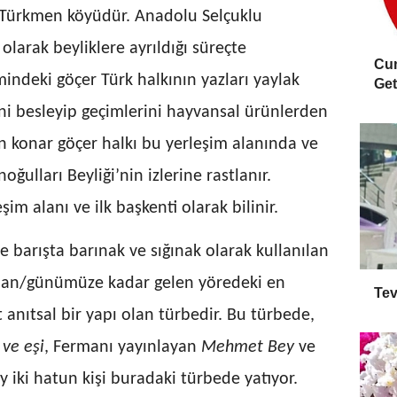
 Türkmen köyüdür. Anadolu Selçuklu
olarak beyliklere ayrıldığı süreçte
Cum
indeki göçer Türk halkının yazları yaylak
Geti
ni besleyip geçimlerini hayvansal ürünlerden
n konar göçer halkı bu yerleşim alanında ve
ulları Beyliği’nin izlerine rastlanır.
şim alanı ve ilk başkenti olarak bilinir.
e barışta barınak ve sığınak olarak kullanılan
kalan/günümüze kadar gelen yöredeki en
Tev
 anıtsal bir yapı olan türbedir. Bu türbede,
ve eşi
, Fermanı yayınlayan
Mehmet Bey
ve
y iki hatun kişi buradaki türbede yatıyor.