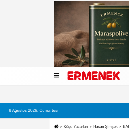
Künye
İletişim
Çerez Politikası
G
8 Ağustos 2026, Cumartesi
Köşe Yazarları
Hasan Şimşek
BA