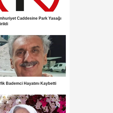
huriyet Caddesine Park Yasağı
rildi
fik Bademci Hayatını Kaybetti