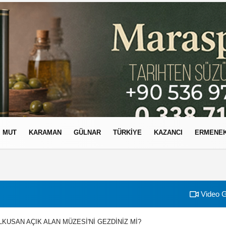
MUT
KARAMAN
GÜLNAR
TÜRKIYE
KAZANCI
ERMENE
izlilik İlkeleri
Video G
LKUSAN AÇIK ALAN MÜZESİ'Nİ GEZDİNİZ Mİ?