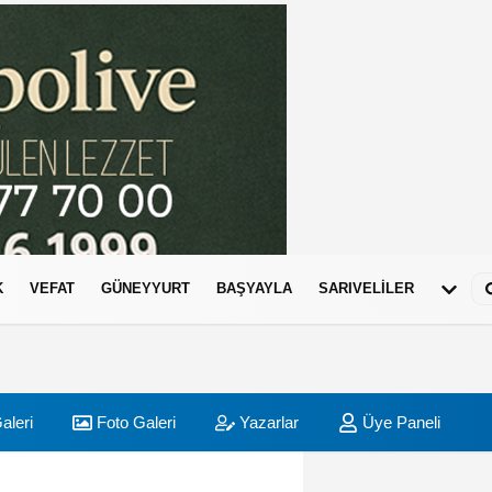
K
VEFAT
GÜNEYYURT
BAŞYAYLA
SARIVELİLER
aleri
Foto Galeri
Yazarlar
Üye Paneli