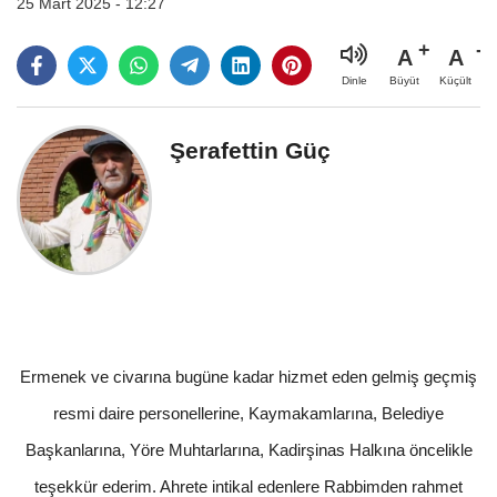
25 Mart 2025 - 12:27
A
A
Büyüt
Küçült
Dinle
Şerafettin Güç
Ermenek ve civarına bugüne kadar hizmet eden gelmiş geçmiş
resmi daire personellerine, Kaymakamlarına, Belediye
Başkanlarına, Yöre Muhtarlarına, Kadirşinas Halkına öncelikle
teşekkür ederim. Ahrete intikal edenlere Rabbimden rahmet