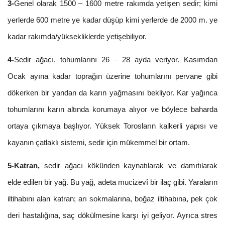
3-
Genel olarak 1500 –
1600 m
etre rakımda yetişen sedir; kimi
yerlerde
600 m
etre ye kadar düşüp kimi yerlerde de
2000 m
. ye
kadar rakımda/yüksekliklerde yetişebiliyor.
4-
Sedir ağacı, tohumlarını 26 – 28 ayda veriyor. Kasımdan
Ocak ayına kadar toprağın üzerine tohumlarını pervane gibi
dökerken bir yandan da karın yağmasını bekliyor. Kar yağınca
tohumlarını karın altında korumaya alıyor ve böylece baharda
ortaya çıkmaya başlıyor. Yüksek Torosların kalkerli yapısı ve
kayanın çatlaklı sistemi, sedir için mükemmel bir ortam.
5-Katran,
sedir ağacı kökünden kaynatılarak ve damıtılarak
elde edilen bir yağ. Bu yağ, adeta mucizevî bir ilaç gibi. Yaraların
iltihabını alan katran; arı sokmalarına, boğaz iltihabına, pek çok
deri hastalığına, saç dökülmesine karşı iyi geliyor. Ayrıca stres