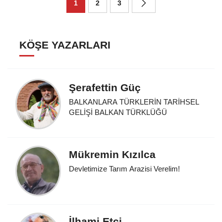
1
2
3
KÖŞE YAZARLARI
Şerafettin Güç
BALKANLARA TÜRKLERİN TARİHSEL
GELİŞİ BALKAN TÜRKLÜĞÜ
Mükremin Kızılca
Devletimize Tarım Arazisi Verelim!
İlhami Etci