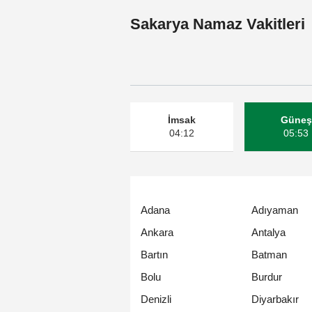
Sakarya Namaz Vakitleri
İmsak
Güneş
04:12
05:53
Adana
Adıyaman
Ankara
Antalya
Bartın
Batman
Bolu
Burdur
Denizli
Diyarbakır