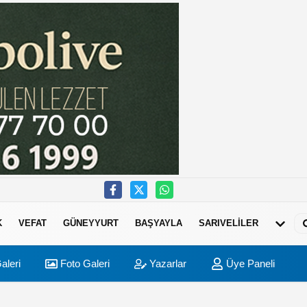
K
VEFAT
GÜNEYYURT
BAŞYAYLA
SARIVELİLER
aleri
Foto Galeri
Yazarlar
Üye Paneli