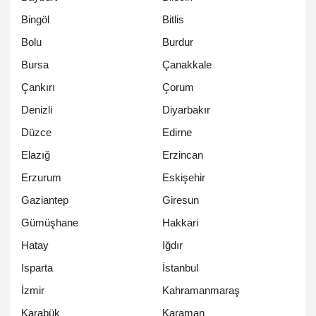
Bingöl
Bitlis
Bolu
Burdur
Bursa
Çanakkale
Çankırı
Çorum
Denizli
Diyarbakır
Düzce
Edirne
Elazığ
Erzincan
Erzurum
Eskişehir
Gaziantep
Giresun
Gümüşhane
Hakkari
Hatay
Iğdır
Isparta
İstanbul
İzmir
Kahramanmaraş
Karabük
Karaman