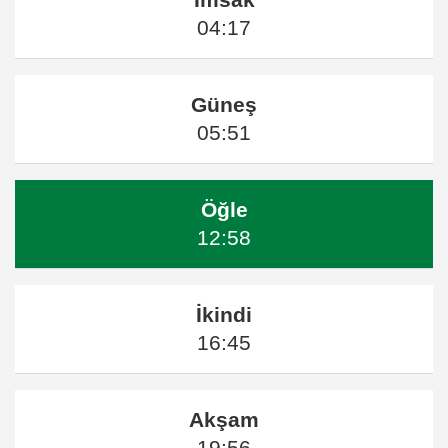
04:17
Güneş
05:51
Öğle
12:58
İkindi
16:45
Akşam
19:56