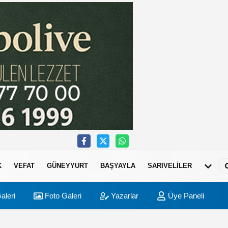
K
VEFAT
GÜNEYYURT
BAŞYAYLA
SARIVELİLER
aleri
Foto Galeri
Yazarlar
Üye Paneli