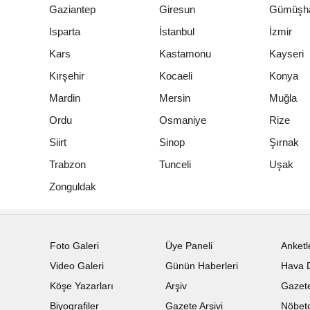
Gaziantep
Giresun
Gümüşh
Isparta
İstanbul
İzmir
Kars
Kastamonu
Kayseri
Kırşehir
Kocaeli
Konya
Mardin
Mersin
Muğla
Ordu
Osmaniye
Rize
Siirt
Sinop
Şırnak
Trabzon
Tunceli
Uşak
Zonguldak
Foto Galeri
Üye Paneli
Anketl
Video Galeri
Günün Haberleri
Hava 
Köşe Yazarları
Arşiv
Gazete
Biyografiler
Gazete Arşivi
Nöbetc