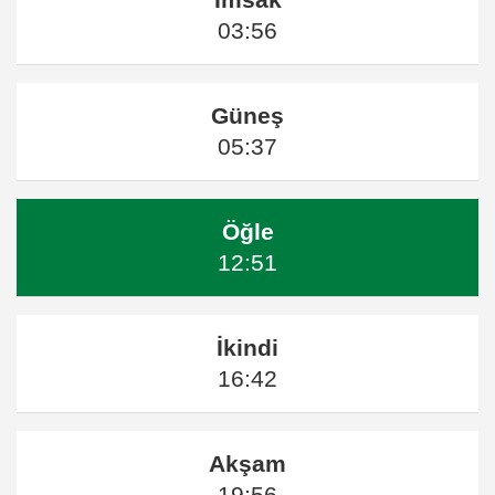
03:56
Güneş
05:37
Öğle
12:51
İkindi
16:42
Akşam
19:56