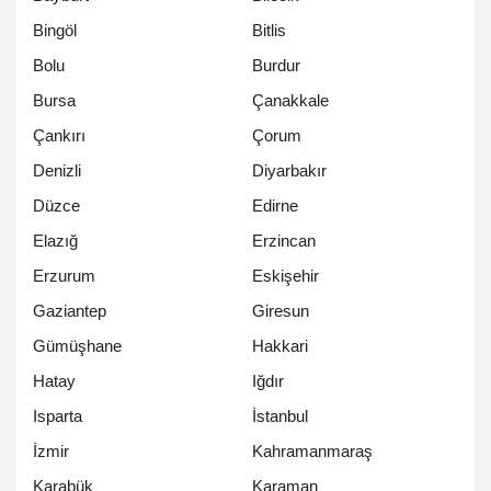
Bingöl
Bitlis
Bolu
Burdur
Bursa
Çanakkale
Çankırı
Çorum
Denizli
Diyarbakır
Düzce
Edirne
Elazığ
Erzincan
Erzurum
Eskişehir
Gaziantep
Giresun
Gümüşhane
Hakkari
Hatay
Iğdır
Isparta
İstanbul
İzmir
Kahramanmaraş
Karabük
Karaman