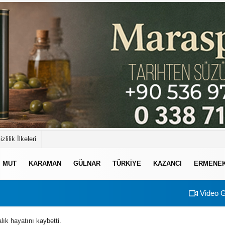
izlilik İlkeleri
MUT
KARAMAN
GÜLNAR
TÜRKIYE
KAZANCI
ERMENE
Video G
ık hayatını kaybetti.