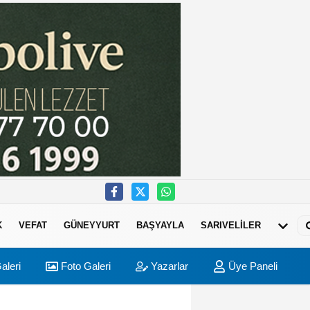
K
VEFAT
GÜNEYYURT
BAŞYAYLA
SARIVELİLER
aleri
Foto Galeri
Yazarlar
Üye Paneli