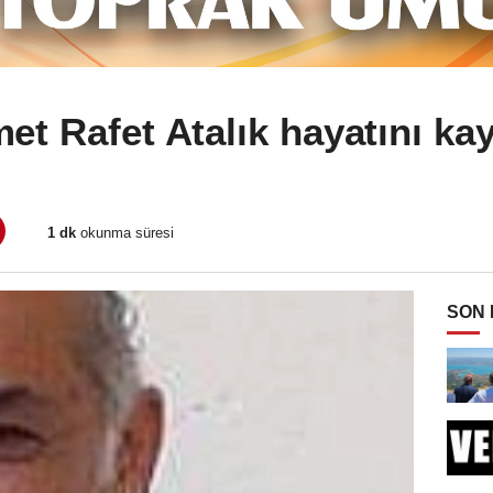
t Rafet Atalık hayatını kay
1 dk
okunma süresi
SON