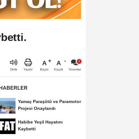
betti.
A
A
Büyüt
Küçült
Dinle
Yazdır
Yorumlar
 HABERLER
Yamaç Paraşütü ve Paramotor
Projesi Onaylandı
Habibe Yeşil Hayatını
Kaybetti