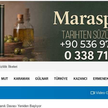
izlilik İlkeleri
MUT
KARAMAN
GÜLNAR
TÜRKIYE
KAZANCI
ERMENE
Video G
nık Davası Yeniden Başlıyor