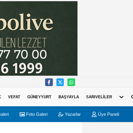
K
VEFAT
GÜNEYYURT
BAŞYAYLA
SARIVELİLER
aleri
Foto Galeri
Yazarlar
Üye Paneli