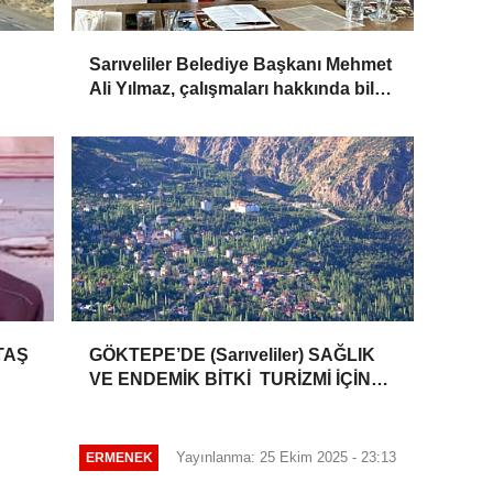
Sarıveliler Belediye Başkanı Mehmet
Ali Yılmaz, çalışmaları hakkında bilgi
verdi
TAŞ
GÖKTEPE’DE (Sarıveliler) SAĞLIK
VE ENDEMİK BİTKİ TURİZMİ İÇİN
BİR DAVOS YARATMAK MÜMKÜN
MÜ?
Yayınlanma: 25 Ekim 2025 - 23:13
ERMENEK