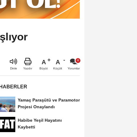
şlıyor
A
A
Büyüt
Küçült
Dinle
Yazdır
Yorumlar
 HABERLER
Yamaç Paraşütü ve Paramotor
Projesi Onaylandı
Habibe Yeşil Hayatını
Kaybetti