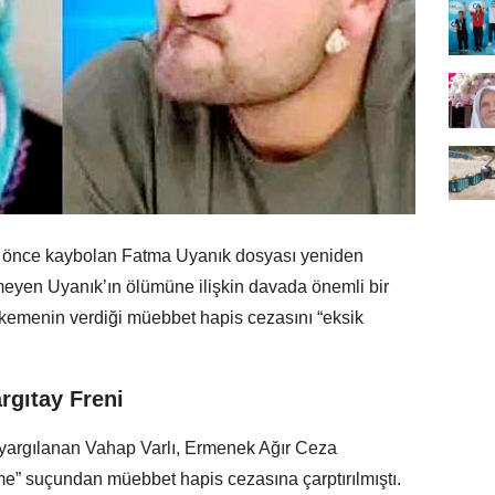
yıl önce kaybolan Fatma Uyanık dosyası yeniden
meyen Uyanık’ın ölümüne ilişkin davada önemli bir
hkemenin verdiği müebbet hapis cezasını “eksik
rgıtay Freni
 yargılanan Vahap Varlı, Ermenek Ağır Ceza
e” suçundan müebbet hapis cezasına çarptırılmıştı.