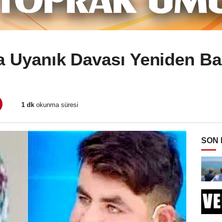
 Uyanık Davası Yeniden Ba
1 dk
okunma süresi
SON