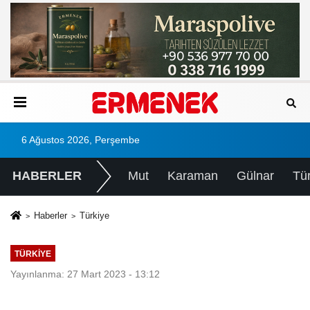
6 Ağustos 2026, Perşembe
HABERLER
Mut
Karaman
Gülnar
Tü
Haberler
Türkiye
TÜRKIYE
Yayınlanma: 27 Mart 2023 - 13:12