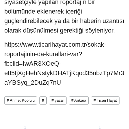
siyasetçiyle yapılan röportajın bir
bölümünde eklenerek içeriği
güçlendirebilecek ya da bir haberin uzantısı
olarak düşünülmesi gerektiği söyleniyor.
https://www.ticarihayat.com.tr/sokak-
roportajinin-da-kurallari-var?
fbclid=IwAR3XOeQ-
etI5tjXgHehNstykDHATjKqod35nbzTp7Mr3
aYBSyq_2DuZq7nU
# Ahmet Köprülü
#
# yazar
# Ankara
# Ticari Hayat