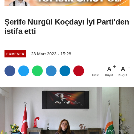
Şerife Nurgül Koçdayı İyi Parti'den
istifa etti
23 Mart 2023 - 15:28
ERMENEK
A
A
Büyüt
Küçült
Dinle