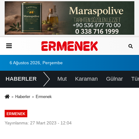
6 Ağustos 2026, Perşembe
HABERLER
Mut
Karaman
Gülnar
Tü
Haberler
Ermenek
ERMENEK
Yayınlanma: 27 Mart 2023 - 12:04