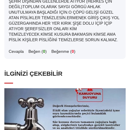
ŞEHİR DIŞINDAN GELENLERDE ATIYOR (HERKES ÇİN
DEĞİL)TOPLUM OLARAK SAYGI GÖRGÜ AHLAK
UNUTULMAYA BAŞLADIĞI İÇİN.O ÇÖPÜ GELİŞİ GÜZEL
ATAN PİSLİKLER TEMİZLESİN.ERMENEK GİRİŞ ÇIKIŞ YOL
GÜZERGAHINDA HER YER KIRIK ŞİŞE DOLU İÇİP İÇİP
ATIYOR ŞEREFSİZLER ONLARI KİM
TEMİZLEYECEK.KİMSE KUSURA BAKMASIN KİMSE AMA
PİSLİK KİŞİLER PİSLİĞİNİ TEMİZLERSE SORUN KALMAZ.
Cevapla
Beğen (
0
)
Beğenme (
0
)
İLGINIZI ÇEKEBILIR