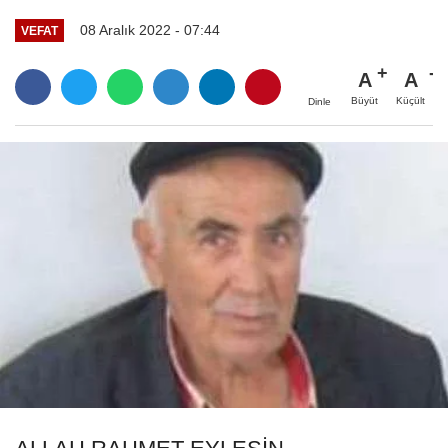
08 Aralık 2022 - 07:44
VEFAT
A
A
Büyüt
Küçült
Dinle