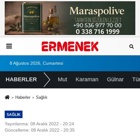
8 Ağustos 2026, Cumartesi
HABERLER
Mut
Karaman
Gülnar
Tü
Haberler
Sağlık
SAĞLIK
Yayınlanma: 08 Aralık 2022 - 20:24
Güncelleme: 08 Aralık 2022 - 20:35