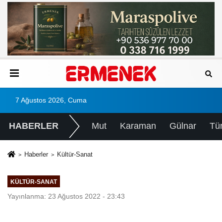
7 Ağustos 2026, Cuma
HABERLER
Mut
Karaman
Gülnar
Tü
Haberler
Kültür-Sanat
KÜLTÜR-SANAT
Yayınlanma: 23 Ağustos 2022 - 23:43