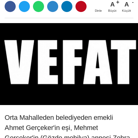
A
A
Büyüt
Küçült
Dinle
Orta Mahalleden belediyeden emekli
Ahmet Gerçeker'in eşi, Mehmet
Gerçeker'in (Gözde mobilya) annesi Zehra