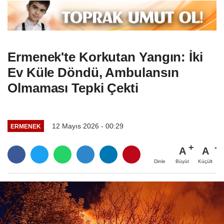
Ermenek'te Korkutan Yangın: İki
Ev Küle Döndü, Ambulansın
Olmaması Tepki Çekti
12 Mayıs 2026 - 00:29
ERMENEK
A
A
Büyüt
Küçült
Dinle