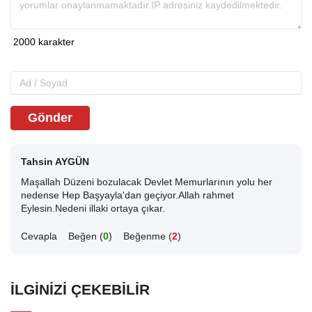
Gönder
Tahsin AYGÜN
Maşallah Düzeni bozulacak Devlet Memurlarının yolu her
nedense Hep Başyayla'dan geçiyor.Allah rahmet
Eylesin.Nedeni illaki ortaya çıkar.
Cevapla
Beğen (
0
)
Beğenme (
2
)
İLGINIZI ÇEKEBILIR