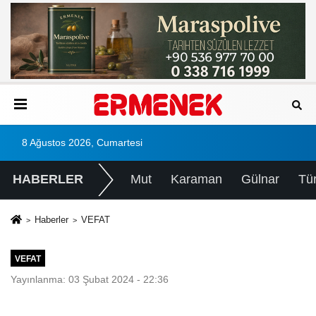
8 Ağustos 2026, Cumartesi
HABERLER
Mut
Karaman
Gülnar
Tü
Haberler
VEFAT
VEFAT
Yayınlanma: 03 Şubat 2024 - 22:36