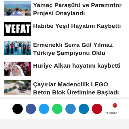
Yamaç Paraşütü ve Paramotor
Projesi Onaylandı
Habibe Yeşil Hayatını Kaybetti
Ermenekli Serra Gül Yılmaz
Türkiye Şampiyonu Oldu
Huriye Alkan hayatını kaybetti
Çayırlar Madencilik LEGO
Beton Blok Üretimine Başladı
Yorumlar
Yorumlar
Künye
İletişim
Çerez Politikası
Gizlilik İlkeleri