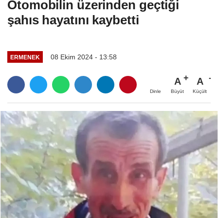
Otomobilin üzerinden geçtiği
şahıs hayatını kaybetti
08 Ekim 2024 - 13:58
ERMENEK
A
A
Büyüt
Küçült
Dinle