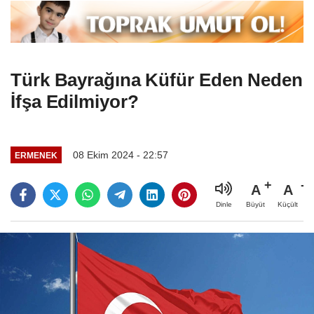
Türk Bayrağına Küfür Eden Neden
İfşa Edilmiyor?
08 Ekim 2024 - 22:57
ERMENEK
A
A
Büyüt
Küçült
Dinle