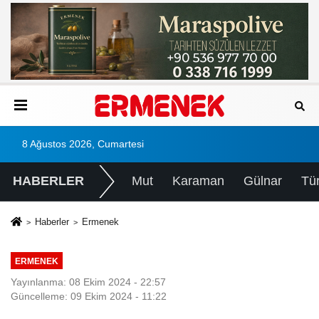
8 Ağustos 2026, Cumartesi
HABERLER
Mut
Karaman
Gülnar
Tü
Haberler
Ermenek
ERMENEK
Yayınlanma: 08 Ekim 2024 - 22:57
Güncelleme: 09 Ekim 2024 - 11:22