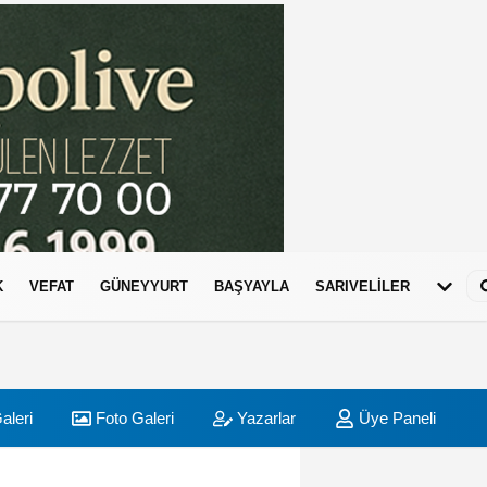
K
VEFAT
GÜNEYYURT
BAŞYAYLA
SARIVELİLER
aleri
Foto Galeri
Yazarlar
Üye Paneli