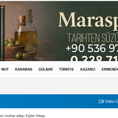
MUT
KARAMAN
GÜLNAR
TÜRKIYE
KAZANCI
ERMENE
izlilik İlkeleri
Video G
esi muhtar adayı Eşber İnbaşı