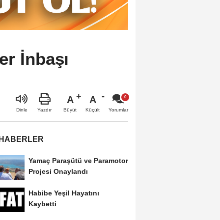
er İnbaşı
A
A
Büyüt
Küçült
Dinle
Yazdır
Yorumlar
 HABERLER
Yamaç Paraşütü ve Paramotor
Projesi Onaylandı
Habibe Yeşil Hayatını
Kaybetti