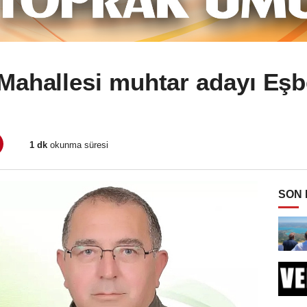
Mahallesi muhtar adayı Eşb
1 dk
okunma süresi
SON