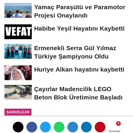
Yamaç Paraşütü ve Paramotor
Projesi Onaylandı
Habibe Yeşil Hayatını Kaybetti
Ermenekli Serra Gül Yılmaz
Türkiye Şampiyonu Oldu
Huriye Alkan hayatını kaybetti
Çayırlar Madencilik LEGO
Beton Blok Üretimine Başladı
SARIVELİLER
Yayınlanma: 05 Ekim 2023 - 11:05
Yorumlar
Yorumlar