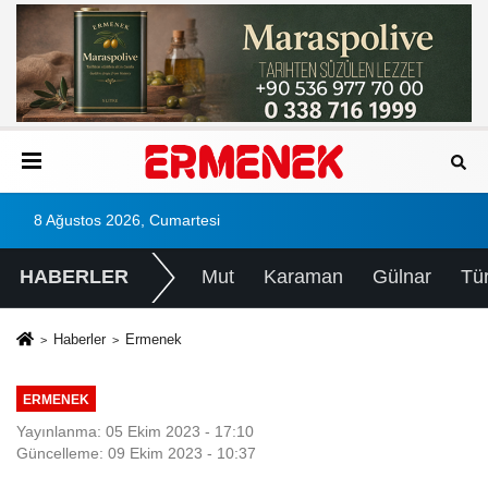
8 Ağustos 2026, Cumartesi
HABERLER
Mut
Karaman
Gülnar
Tü
Haberler
Ermenek
ERMENEK
Yayınlanma: 05 Ekim 2023 - 17:10
Güncelleme: 09 Ekim 2023 - 10:37