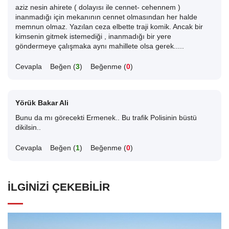
aziz nesin ahirete ( dolayısı ile cennet- cehennem )
inanmadığı için mekanının cennet olmasından her halde
memnun olmaz. Yazılan ceza elbette traji komik. Ancak bir
kimsenin gitmek istemediği , inanmadığı bir yere
göndermeye çalışmaka aynı mahillete olsa gerek.....
Cevapla
Beğen (
3
)
Beğenme (
0
)
Yörük Bakar Ali
Bunu da mı görecekti Ermenek.. Bu trafik Polisinin büstü
dikilsin..
Cevapla
Beğen (
1
)
Beğenme (
0
)
İLGINIZI ÇEKEBILIR