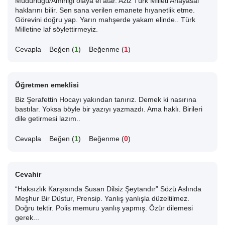
Müdürlüğü/Amirliği olaya el atar. Aziz Türk Milleti Anayasal
haklarını bilir. Sen sana verilen emanete hıyanetlik etme.
Görevini doğru yap. Yarın mahşerde yakam elinde.. Türk
Milletine laf söylettirmeyiz.
Cevapla
Beğen (
1
)
Beğenme (
1
)
Öğretmen emeklisi
Biz Şerafettin Hocayı yakından tanırız. Demek ki nasırına
bastılar. Yoksa böyle bir yazıyı yazmazdı. Ama haklı. Birileri
dile getirmesi lazım..
Cevapla
Beğen (
1
)
Beğenme (
0
)
Cevahir
“Haksızlık Karşısında Susan Dilsiz Şeytandır” Sözü Aslında
Meşhur Bir Düstur, Prensip. Yanlış yanlışla düzeltilmez.
Doğru tektir. Polis memuru yanlış yapmış. Özür dilemesi
gerek...