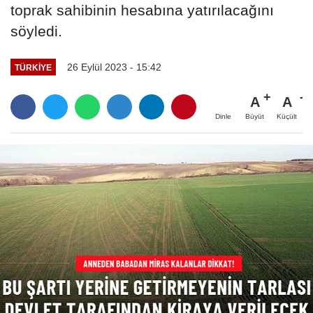
toprak sahibinin hesabına yatırılacağını
söyledi.
26 Eylül 2023 - 15:42
TÜRKIYE
A
A
Büyüt
Küçült
Dinle