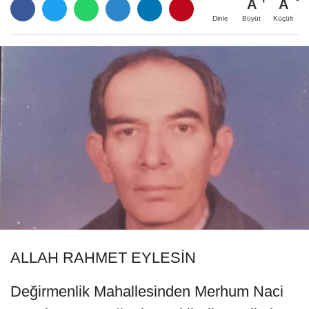
A
A
Büyüt
Küçült
Dinle
ALLAH RAHMET EYLESİN
Değirmenlik Mahallesinden Merhum Naci