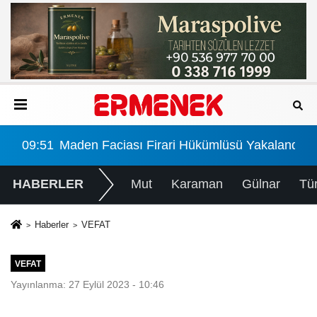
landı
09:51
Maden Faciası Firari Hükümlüsü Yakalandı
HABERLER
Mut
Karaman
Gülnar
Tü
Haberler
VEFAT
VEFAT
Yayınlanma: 27 Eylül 2023 - 10:46