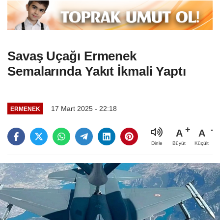
Savaş Uçağı Ermenek
Semalarında Yakıt İkmali Yaptı
17 Mart 2025 - 22:18
ERMENEK
A
A
Büyüt
Küçült
Dinle