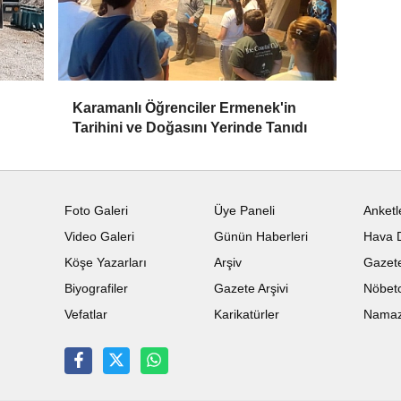
Karamanlı Öğrenciler Ermenek'in
Tarihini ve Doğasını Yerinde Tanıdı
Foto Galeri
Üye Paneli
Anketl
Video Galeri
Günün Haberleri
Hava 
Köşe Yazarları
Arşiv
Gazete
Biyografiler
Gazete Arşivi
Nöbetc
Vefatlar
Karikatürler
Namaz 