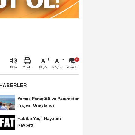
A
A
Büyüt
Küçült
Dinle
Yazdır
Yorumlar
 HABERLER
Yamaç Paraşütü ve Paramotor
Projesi Onaylandı
Habibe Yeşil Hayatını
Kaybetti