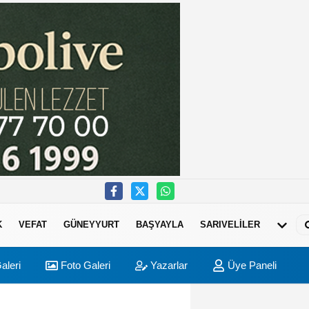
K
VEFAT
GÜNEYYURT
BAŞYAYLA
SARIVELİLER
aleri
Foto Galeri
Yazarlar
Üye Paneli