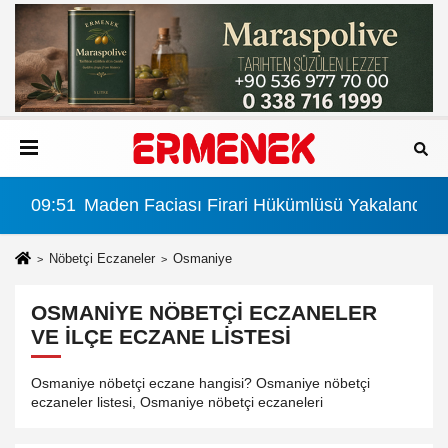
landı
09:51
Maden Faciası Firari Hükümlüsü Yakalandı
Nöbetçi Eczaneler
Osmaniye
OSMANIYE NÖBETÇI ECZANELER
VE İLÇE ECZANE LISTESI
Osmaniye nöbetçi eczane hangisi? Osmaniye nöbetçi
eczaneler listesi, Osmaniye nöbetçi eczaneleri