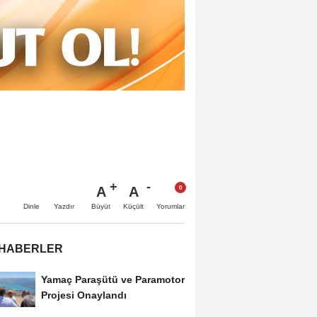
A
A
Büyüt
Küçült
Dinle
Yazdır
Yorumlar
 HABERLER
Yamaç Paraşütü ve Paramotor
Projesi Onaylandı