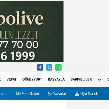
K
VEFAT
GÜNEYYURT
BAŞYAYLA
SARIVELİLER
aleri
Foto Galeri
Yazarlar
Üye Paneli