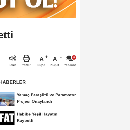
tti
A
A
Büyüt
Küçült
Dinle
Yazdır
Yorumlar
 HABERLER
Yamaç Paraşütü ve Paramotor
Projesi Onaylandı
Habibe Yeşil Hayatını
Kaybetti