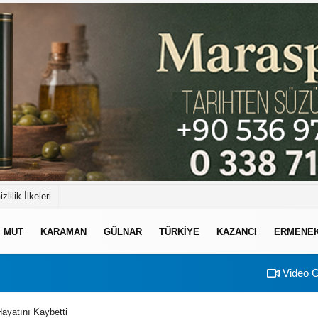
izlilik İlkeleri
MUT
KARAMAN
GÜLNAR
TÜRKIYE
KAZANCI
ERMENE
Video G
ayatını Kaybetti