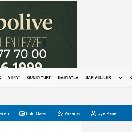
K
VEFAT
GÜNEYYURT
BAŞYAYLA
SARIVELİLER
aleri
Foto Galeri
Yazarlar
Üye Paneli