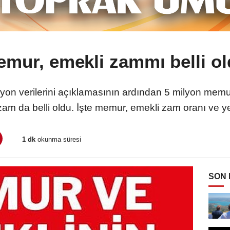
mur, emekli zammı belli o
syon verilerini açıklamasının ardından 5 milyon mem
zam da belli oldu. İşte memur, emekli zam oranı ve y
1 dk
okunma süresi
SON