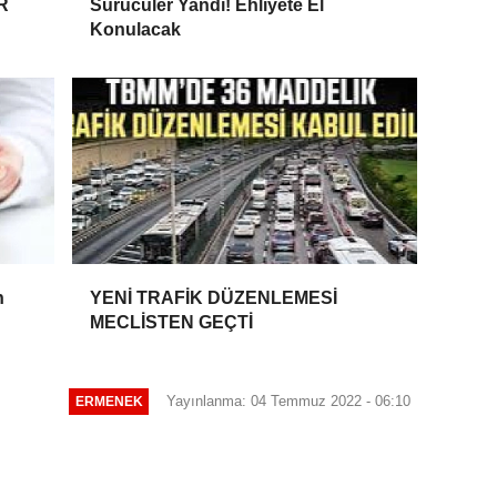
R
Sürücüler Yandı! Ehliyete El
Konulacak
n
YENİ TRAFİK DÜZENLEMESİ
MECLİSTEN GEÇTİ
Yayınlanma: 04 Temmuz 2022 - 06:10
ERMENEK