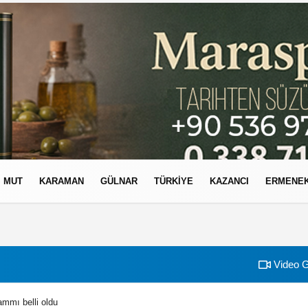
MUT
KARAMAN
GÜLNAR
TÜRKIYE
KAZANCI
ERMENE
izlilik İlkeleri
Video G
mmı belli oldu