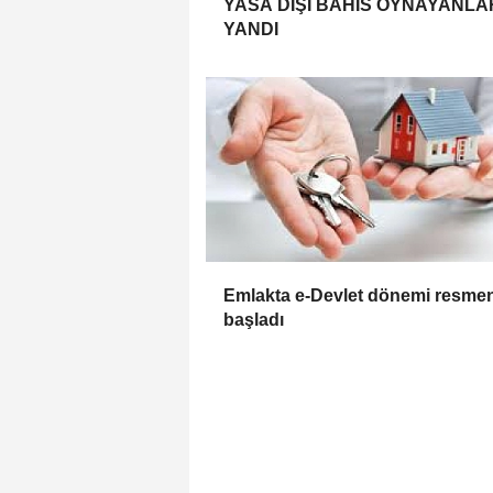
YASA DIŞI BAHİS OYNAYANLA
YANDI
Emlakta e-Devlet dönemi resme
başladı