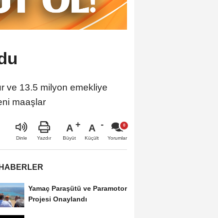
ldu
ur ve 13.5 milyon emekliye
eni maaşlar
A
A
Büyüt
Küçült
Dinle
Yazdır
Yorumlar
 HABERLER
Yamaç Paraşütü ve Paramotor
Projesi Onaylandı