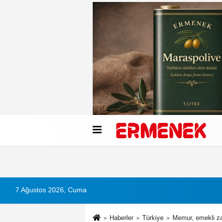
Künye
İletişim
Çerez Politikası
G
7 Ağustos 2026, Cuma
Haberler
Türkiye
Memur, emekli za