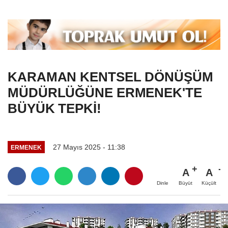
KARAMAN KENTSEL DÖNÜŞÜM
MÜDÜRLÜĞÜNE ERMENEK'TE
BÜYÜK TEPKİ!
27 Mayıs 2025 - 11:38
ERMENEK
A
A
Büyüt
Küçült
Dinle