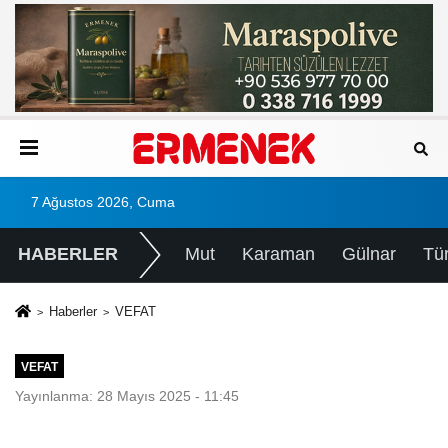
7 Ağustos 2026, Cuma
HABERLER
Mut
Karaman
Gülnar
Tü
Haberler
VEFAT
VEFAT
Yayınlanma: 28 Mayıs 2025 - 11:45