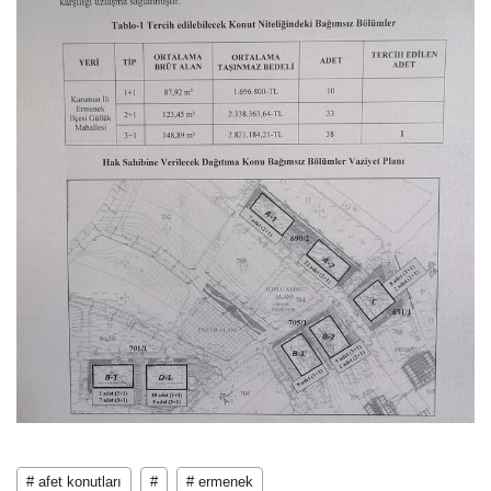
# afet konutları
#
# ermenek