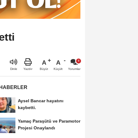
tti
A
A
Büyüt
Küçült
Dinle
Yazdır
Yorumlar
 HABERLER
Aysel Bancar hayatını
kaybetti.
Yamaç Paraşütü ve Paramotor
Projesi Onaylandı