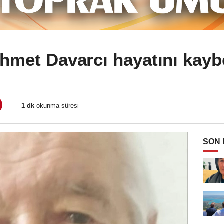
hmet Davarcı hayatını kaybe
1 dk
okunma süresi
SON