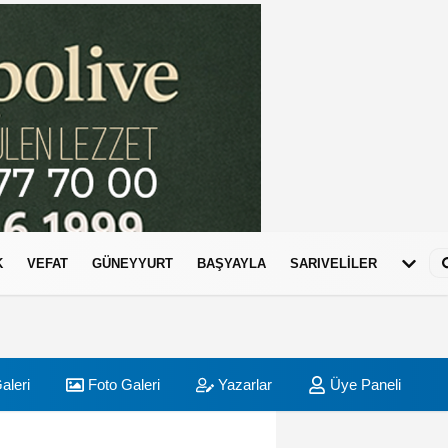
K
VEFAT
GÜNEYYURT
BAŞYAYLA
SARIVELİLER
aleri
Foto Galeri
Yazarlar
Üye Paneli