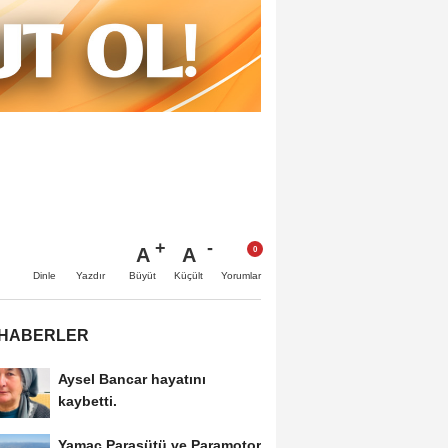
A
A
Büyüt
Küçült
Dinle
Yazdır
Yorumlar
 HABERLER
Aysel Bancar hayatını
kaybetti.
Yamaç Paraşütü ve Paramotor