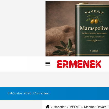
Künye
İletişim
Çerez Politikası
G
8 Ağustos 2026, Cumartesi
Haberler
VEFAT
Mehmet Davarcı h