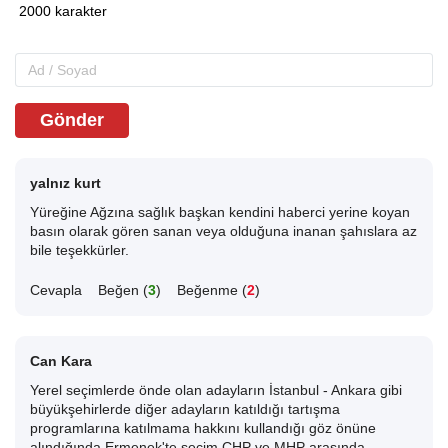
Gönder
yalnız kurt
Yüreğine Ağzına sağlık başkan kendini haberci yerine koyan
basın olarak gören sanan veya olduğuna inanan şahıslara az
bile teşekkürler.
Cevapla
Beğen (
3
)
Beğenme (
2
)
Can Kara
Yerel seçimlerde önde olan adayların İstanbul - Ankara gibi
büyükşehirlerde diğer adayların katıldığı tartışma
programlarına katılmama hakkını kullandığı göz önüne
alındığında Ermenek'te seçim CHP ve MHP arasında