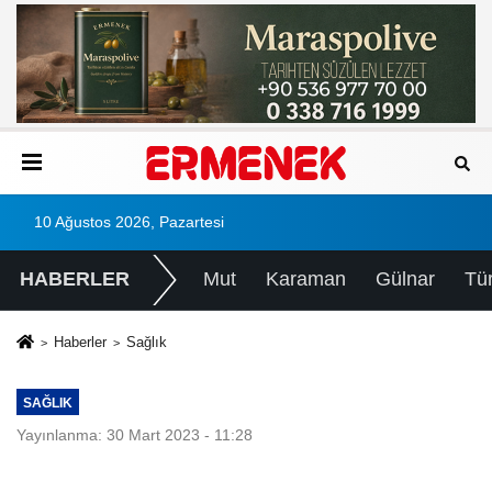
10 Ağustos 2026, Pazartesi
HABERLER
Mut
Karaman
Gülnar
Tü
Haberler
Sağlık
SAĞLIK
Yayınlanma: 30 Mart 2023 - 11:28