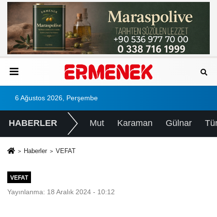
6 Ağustos 2026, Perşembe
HABERLER
Mut
Karaman
Gülnar
Tü
Haberler
VEFAT
VEFAT
Yayınlanma: 18 Aralık 2024 - 10:12