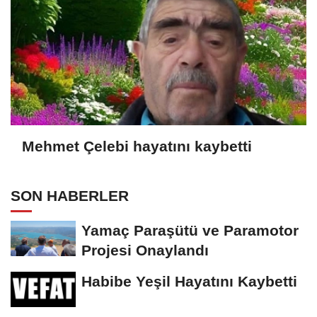
Mehmet Çelebi hayatını kaybetti
SON HABERLER
Yamaç Paraşütü ve Paramotor
Projesi Onaylandı
Habibe Yeşil Hayatını Kaybetti