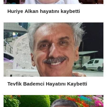
Huriye Alkan hayatını kaybetti
Tevfik Bademci Hayatını Kaybetti