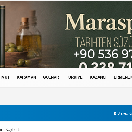
MUT
KARAMAN
GÜLNAR
TÜRKIYE
KAZANCI
ERMENE
izlilik İlkeleri
Video G
nı Kaybetti