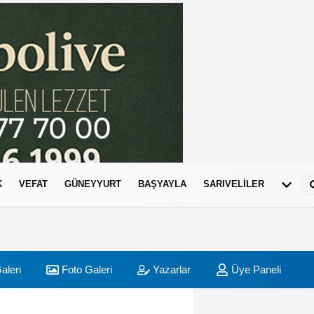
K
VEFAT
GÜNEYYURT
BAŞYAYLA
SARIVELİLER
aleri
Foto Galeri
Yazarlar
Üye Paneli