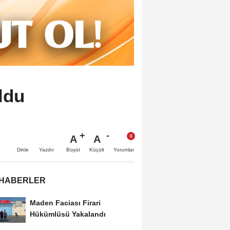
ldu
A
A
Büyüt
Küçült
Dinle
Yazdır
Yorumlar
 HABERLER
Maden Faciası Firari
Hükümlüsü Yakalandı