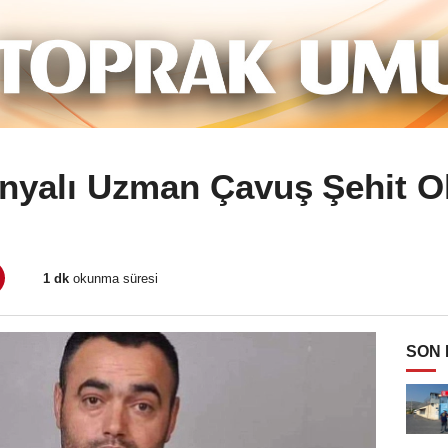
nyalı Uzman Çavuş Şehit O
1 dk
okunma süresi
SON