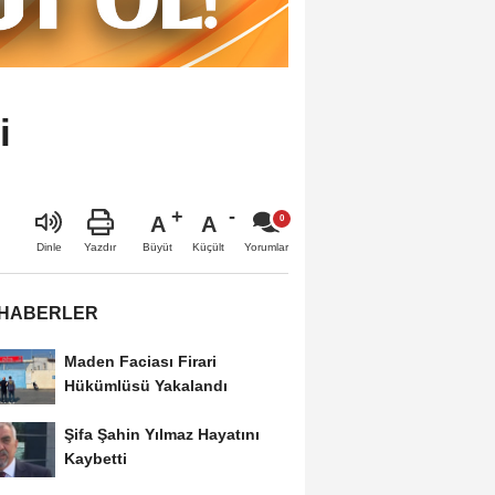
i
A
A
Büyüt
Küçült
Dinle
Yazdır
Yorumlar
 HABERLER
Maden Faciası Firari
Hükümlüsü Yakalandı
Şifa Şahin Yılmaz Hayatını
Kaybetti