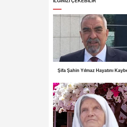
İLGINIZI ÇEKEBILIR
Şifa Şahin Yılmaz Hayatını Kaybe