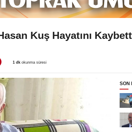
Hasan Kuş Hayatını Kaybett
1 dk
okunma süresi
SON