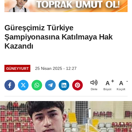
Güreşçimiz Türkiye
Şampiyonasına Katılmaya Hak
Kazandı
25 Nisan 2025 - 12:27
GÜNEYYURT
A
A
Büyüt
Küçült
Dinle