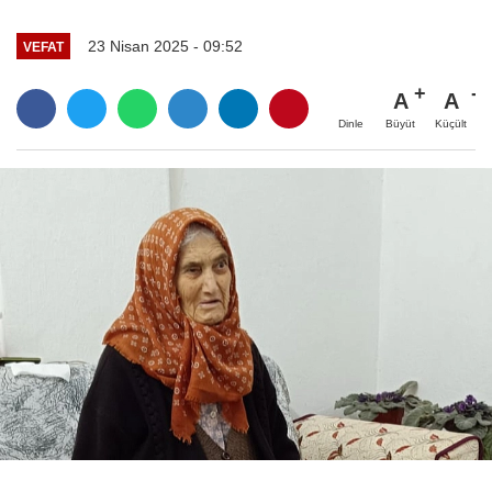
23 Nisan 2025 - 09:52
VEFAT
A
A
Büyüt
Küçült
Dinle