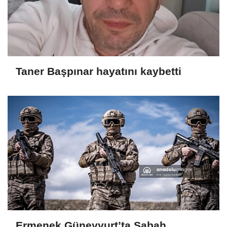
Taner Başpınar hayatını kaybetti
Ermenek Güneyyurt’ta Sabah