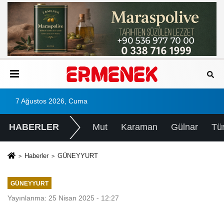
7 Ağustos 2026, Cuma
HABERLER
Mut
Karaman
Gülnar
Tü
Haberler
GÜNEYYURT
GÜNEYYURT
Yayınlanma: 25 Nisan 2025 - 12:27