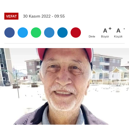
30 Kasım 2022 - 09:55
VEFAT
A
A
Büyüt
Küçült
Dinle