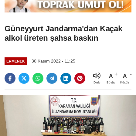
Güneyyurt Jandarma'dan Kaçak
alkol üreten şahsa baskın
30 Kasım 2022 - 11:25
ERMENEK
A
A
Büyüt
Küçült
Dinle