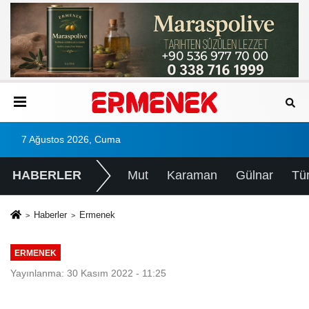
7 Ağustos 2026, Cuma
HABERLER
Mut
Karaman
Gülnar
Tü
Haberler
Ermenek
ERMENEK
Yayınlanma: 30 Kasım 2022 - 11:25