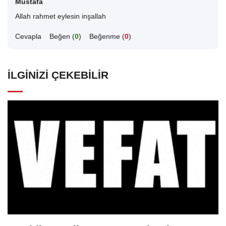
Mustafa
Allah rahmet eylesin inşallah
Cevapla
Beğen (
0
)
Beğenme (
0
)
İLGINIZI ÇEKEBILIR