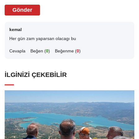
Gönder
kemal
Her gün zam yaparsan olacagı bu
Cevapla
Beğen (
0
)
Beğenme (
0
)
İLGINIZI ÇEKEBILIR