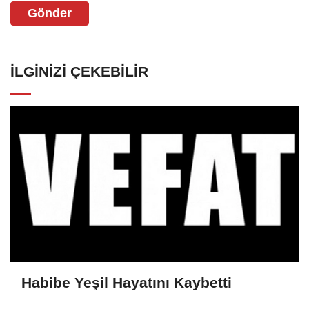
Gönder
İLGINIZI ÇEKEBILIR
Habibe Yeşil Hayatını Kaybetti