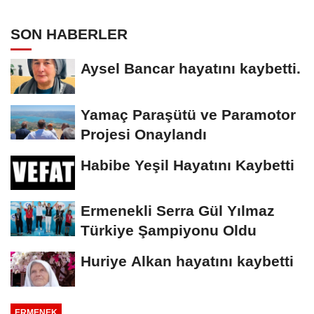
SON HABERLER
Aysel Bancar hayatını kaybetti.
Yamaç Paraşütü ve Paramotor
Projesi Onaylandı
Habibe Yeşil Hayatını Kaybetti
Ermenekli Serra Gül Yılmaz
Türkiye Şampiyonu Oldu
Huriye Alkan hayatını kaybetti
ERMENEK