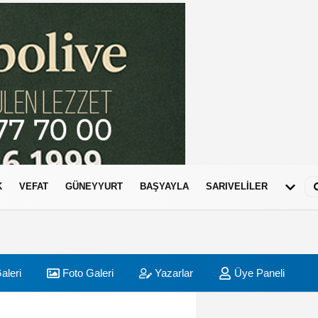
K
VEFAT
GÜNEYYURT
BAŞYAYLA
SARIVELİLER
aleri
Foto Galeri
Yazarlar
Üye Paneli