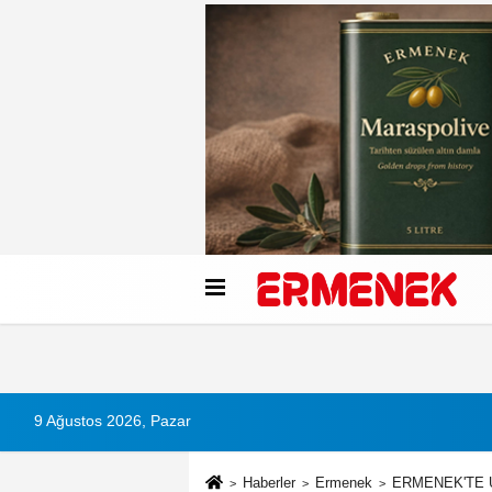
Künye
İletişim
Çerez Politikası
G
9 Ağustos 2026, Pazar
Haberler
Ermenek
ERMENEK'TE 