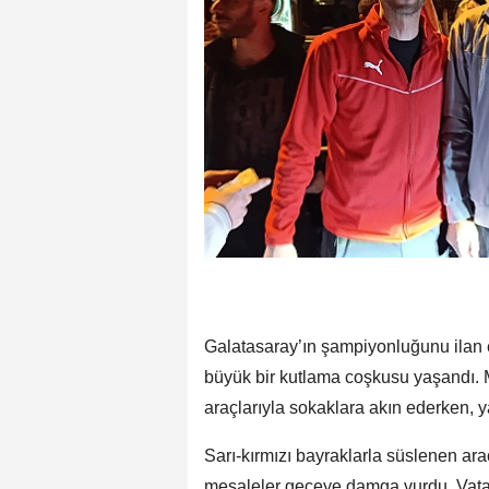
Galatasaray’ın şampiyonluğunu ilan
büyük bir kutlama coşkusu yaşandı. M
araçlarıyla sokaklara akın ederken, y
Sarı-kırmızı bayraklarla süslenen ara
meşaleler geceye damga vurdu. Vata