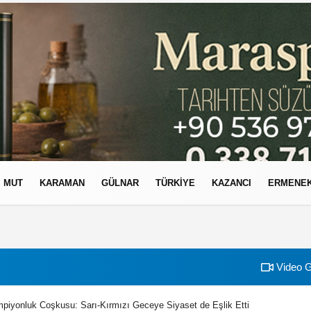
MUT
KARAMAN
GÜLNAR
TÜRKIYE
KAZANCI
ERMENE
izlilik İlkeleri
Video G
piyonluk Coşkusu: Sarı-Kırmızı Geceye Siyaset de Eşlik Etti