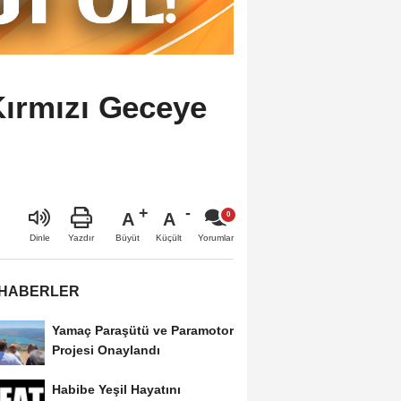
ırmızı Geceye
A
A
Büyüt
Küçült
Dinle
Yazdır
Yorumlar
 HABERLER
Yamaç Paraşütü ve Paramotor
Projesi Onaylandı
Habibe Yeşil Hayatını