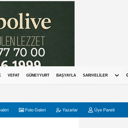
K
VEFAT
GÜNEYYURT
BAŞYAYLA
SARIVELİLER
aleri
Foto Galeri
Yazarlar
Üye Paneli