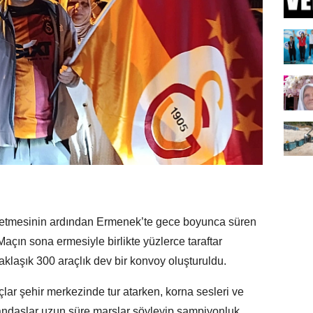
 etmesinin ardından Ermenek’te gece boyunca süren
açın sona ermesiyle birlikte yüzlerce taraftar
aklaşık 300 araçlık dev bir konvoy oluşturuldu.
çlar şehir merkezinde tur atarken, korna sesleri ve
ndaşlar uzun süre marşlar söyleyip şampiyonluk