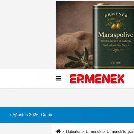
Künye
İletişim
Çerez Politikası
G
7 Ağustos 2026, Cuma
Haberler
Ermenek
Ermenek'te Şam