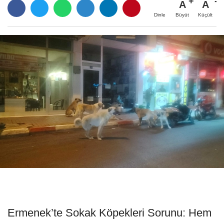
A
A
Büyüt
Küçült
Dinle
Ermenek’te Sokak Köpekleri Sorunu: Hem