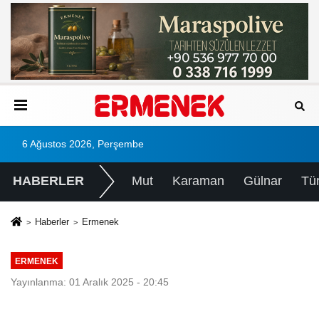
6 Ağustos 2026, Perşembe
HABERLER
Mut
Karaman
Gülnar
Tü
Haberler
Ermenek
ERMENEK
Yayınlanma: 01 Aralık 2025 - 20:45