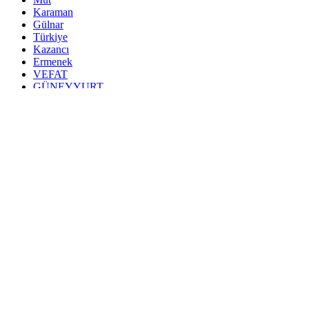
Karaman
Gülnar
Türkiye
Kazancı
Ermenek
VEFAT
GÜNEYYURT
BAŞYAYLA
SARIVELİLER
Kültür-Sanat
Bilim ve Teknoloji
Eğitim
Yerel
Asayiş
Genel
Çev
Ara
6 Ağustos 2026, Perşembe
Video Galeri
Foto Galeri
Yazarlar
Üye Paneli
A
Büyüt
A
Küçült
Yorumlar