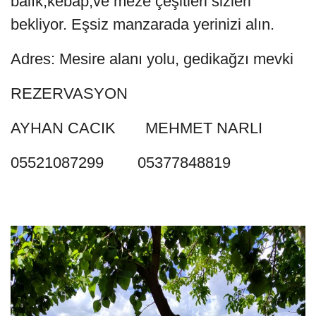
balık,kebap,ve meze çeşitleri sizleri
bekliyor. Eşsiz manzarada yerinizi alın.
Adres: Mesire alanı yolu, gedikağzı mevki
REZERVASYON
AYHAN CACIK MEHMET NARLI
05521087299 05377848819