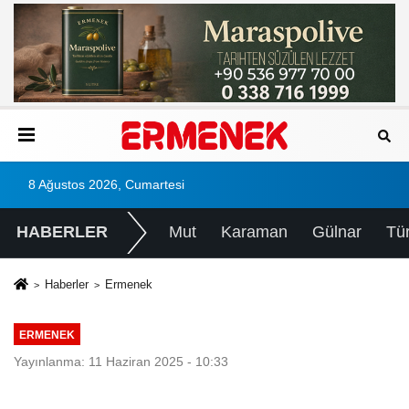
8 Ağustos 2026, Cumartesi
HABERLER
Mut
Karaman
Gülnar
Tü
Haberler
Ermenek
ERMENEK
Yayınlanma: 11 Haziran 2025 - 10:33