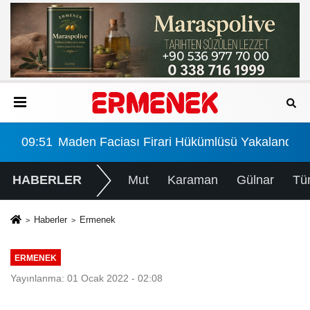
landı
09:51
Maden Faciası Firari Hükümlüsü Yakalandı
HABERLER
Mut
Karaman
Gülnar
Tü
Haberler
Ermenek
ERMENEK
Yayınlanma: 01 Ocak 2022 - 02:08