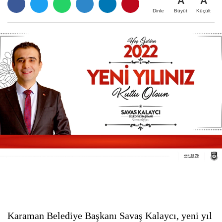
A
A
Büyüt
Küçült
Dinle
Karaman Belediye Başkanı Savaş Kalaycı, yeni yıl