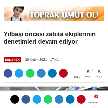
Yılbaşı öncesi zabıta ekiplerinin
denetimleri devam ediyor
30 Aralık 2021 - 17:41
ERMENEK
A
A
Büyüt
Küçült
Dinle
Yorumlar
Yorumlar
Yorumlar
Yorumlar