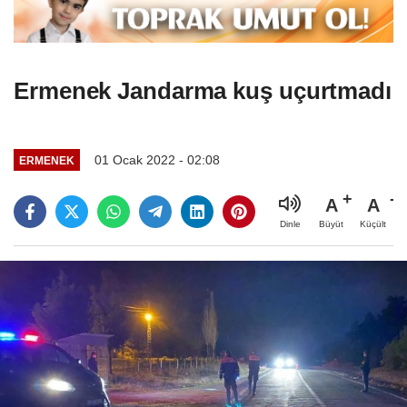
Ermenek Jandarma kuş uçurtmadı
01 Ocak 2022 - 02:08
ERMENEK
A
A
Büyüt
Küçült
Dinle