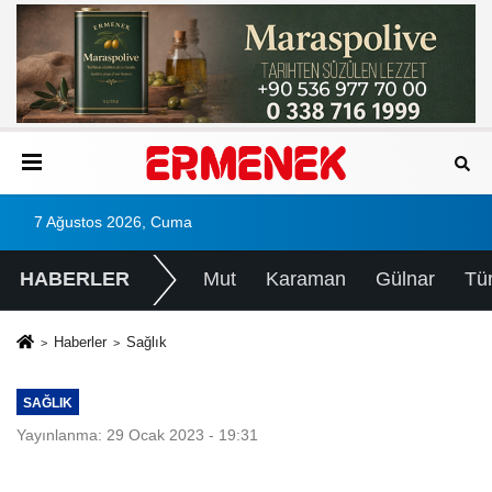
7 Ağustos 2026, Cuma
HABERLER
Mut
Karaman
Gülnar
Tü
Haberler
Sağlık
SAĞLIK
Yayınlanma: 29 Ocak 2023 - 19:31