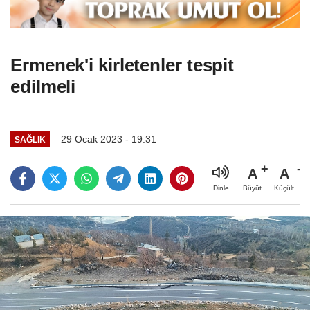
Ermenek'i kirletenler tespit
edilmeli
29 Ocak 2023 - 19:31
SAĞLIK
A
A
Büyüt
Küçült
Dinle