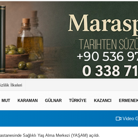
izlilik İlkeleri
MUT
KARAMAN
GÜLNAR
TÜRKIYE
KAZANCI
ERMENE
Video G
astanesinde Sağlıklı Yaş Alma Merkezi (YAŞAM) açıldı.