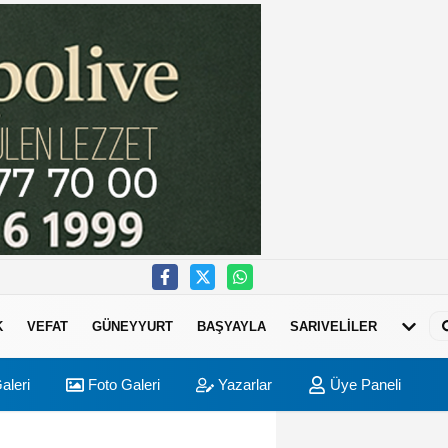
K
VEFAT
GÜNEYYURT
BAŞYAYLA
SARIVELİLER
aleri
Foto Galeri
Yazarlar
Üye Paneli