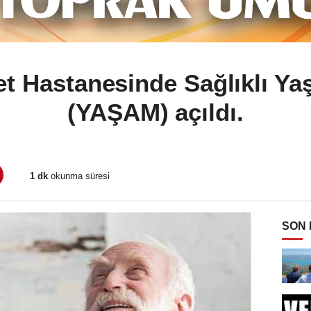
t Hastanesinde Sağlıklı Ya
(YAŞAM) açıldı.
1 dk
okunma süresi
SON