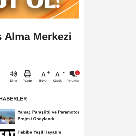
ş Alma Merkezi
A
A
Büyüt
Küçült
Dinle
Yazdır
Yorumlar
 HABERLER
Yamaç Paraşütü ve Paramotor
Projesi Onaylandı
Habibe Yeşil Hayatını