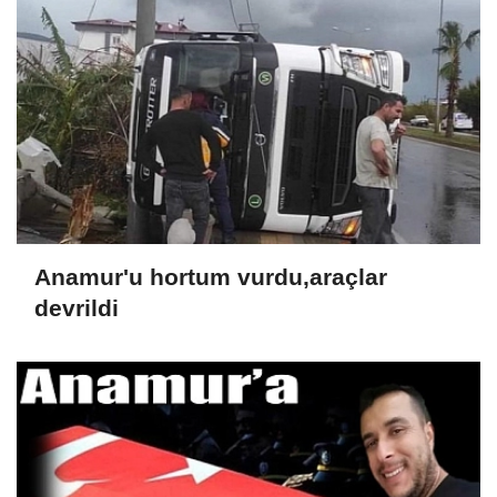
Anamur'u hortum vurdu,araçlar
devrildi