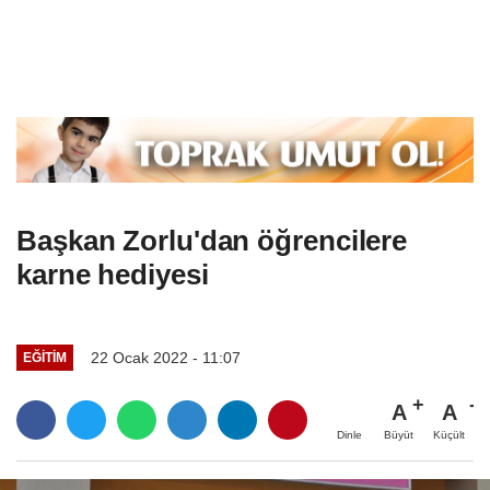
Başkan Zorlu'dan öğrencilere
karne hediyesi
22 Ocak 2022 - 11:07
EĞITIM
A
A
Büyüt
Küçült
Dinle