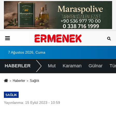
7 Ağustos 2026, Cuma
HABERLER
Mut
Karaman
Gülnar
Tü
Haberler
Sağlık
SAĞLIK
Yayınlanma: 15 Eylül 2023 - 10:59