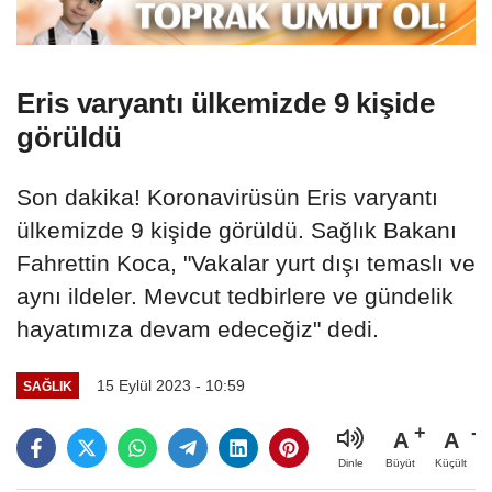
Eris varyantı ülkemizde 9 kişide
görüldü
Son dakika! Koronavirüsün Eris varyantı
ülkemizde 9 kişide görüldü. Sağlık Bakanı
Fahrettin Koca, "Vakalar yurt dışı temaslı ve
aynı ildeler. Mevcut tedbirlere ve gündelik
hayatımıza devam edeceğiz" dedi.
15 Eylül 2023 - 10:59
SAĞLIK
A
A
Büyüt
Küçült
Dinle