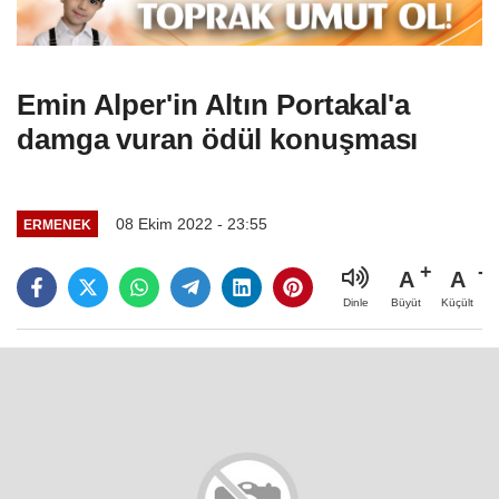
Emin Alper'in Altın Portakal'a
damga vuran ödül konuşması
08 Ekim 2022 - 23:55
ERMENEK
A
A
Büyüt
Küçült
Dinle