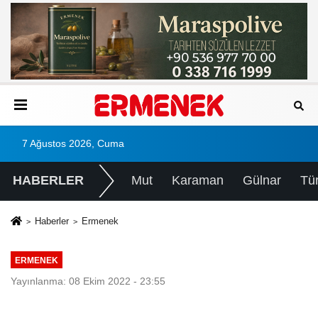
7 Ağustos 2026, Cuma
HABERLER
Mut
Karaman
Gülnar
Tü
Haberler
Ermenek
ERMENEK
Yayınlanma: 08 Ekim 2022 - 23:55