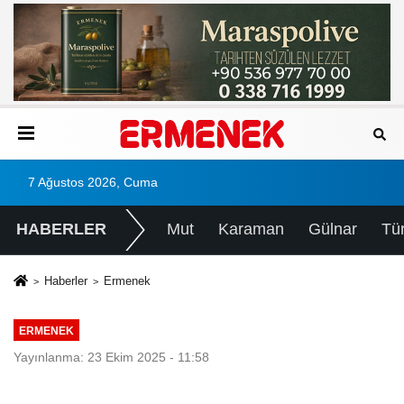
7 Ağustos 2026, Cuma
HABERLER
Mut
Karaman
Gülnar
Tü
Haberler
Ermenek
ERMENEK
Yayınlanma: 23 Ekim 2025 - 11:58