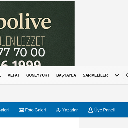
K
VEFAT
GÜNEYYURT
BAŞYAYLA
SARIVELİLER
aleri
Foto Galeri
Yazarlar
Üye Paneli