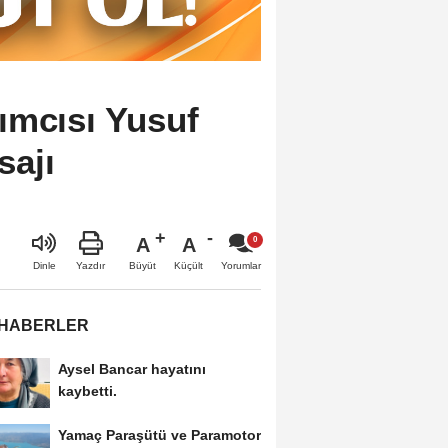
ımcısı Yusuf
sajı
A
A
Büyüt
Küçült
Dinle
Yazdır
Yorumlar
 HABERLER
Aysel Bancar hayatını
kaybetti.
Yamaç Paraşütü ve Paramotor