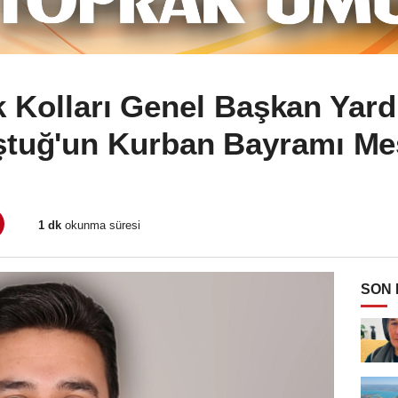
 Kolları Genel Başkan Yard
tuğ'un Kurban Bayramı Me
1 dk
okunma süresi
SON