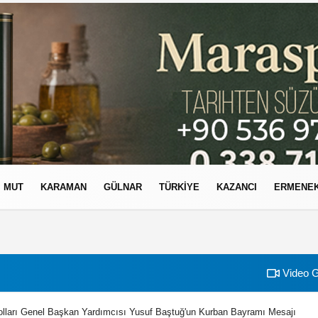
MUT
KARAMAN
GÜLNAR
TÜRKIYE
KAZANCI
ERMENE
izlilik İlkeleri
Video G
lları Genel Başkan Yardımcısı Yusuf Baştuğ'un Kurban Bayramı Mesajı