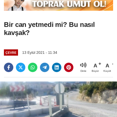
Bir can yetmedi mi? Bu nasıl
kavşak?
13 Eylül 2021 - 11:34
ÇEVRE
A
A
Büyüt
Küçült
Dinle