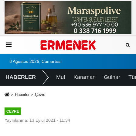
8 Ağustos 2026, Cumartesi
HABERLER
Mut
Karaman
Gülnar
Tü
Haberler
Çevre
ÇEVRE
Yayınlanma: 13 Eylül 2021 - 11:34