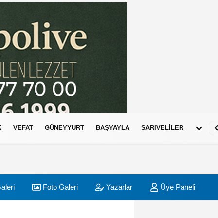
K
VEFAT
GÜNEYYURT
BAŞYAYLA
SARIVELİLER
aleri
Foto Galeri
Yazarlar
Üye Paneli