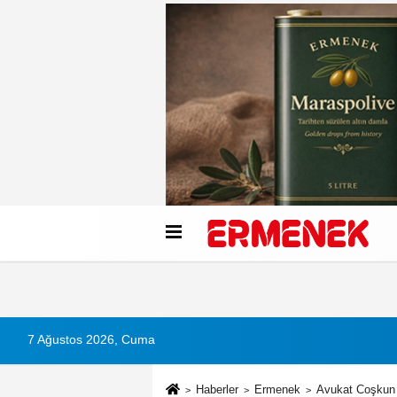
Künye
İletişim
Çerez Politikası
G
7 Ağustos 2026, Cuma
Haberler
Ermenek
Avukat Coşkun 