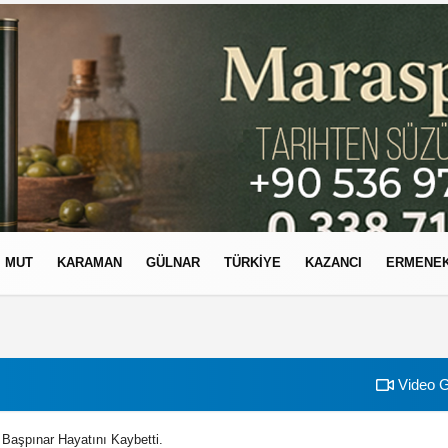
MUT
KARAMAN
GÜLNAR
TÜRKIYE
KAZANCI
ERMENE
izlilik İlkeleri
Video G
Başpınar Hayatını Kaybetti.