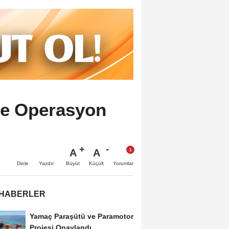
de Operasyon
A
A
Büyüt
Küçült
Dinle
Yazdır
Yorumlar
 HABERLER
Yamaç Paraşütü ve Paramotor
Projesi Onaylandı