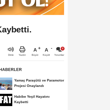
aybetti.
A
A
Büyüt
Küçült
Dinle
Yazdır
Yorumlar
 HABERLER
Yamaç Paraşütü ve Paramotor
Projesi Onaylandı
Habibe Yeşil Hayatını
Kaybetti