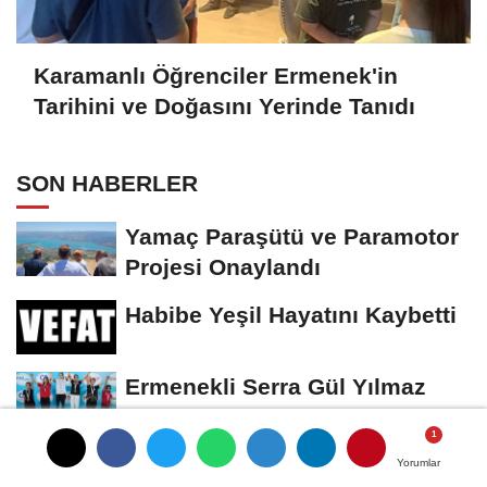
Karamanlı Öğrenciler Ermenek'in
Tarihini ve Doğasını Yerinde Tanıdı
SON HABERLER
Yamaç Paraşütü ve Paramotor
Projesi Onaylandı
Habibe Yeşil Hayatını Kaybetti
Ermenekli Serra Gül Yılmaz
Türkiye Şampiyonu Oldu
Huriye Alkan hayatını kaybetti
Yorumlar
Yorumlar