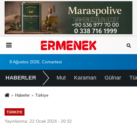
8 Ağustos 2026, Cumartesi
HABERLER
Mut
Karaman
Gülnar
Tü
Haberler
Türkiye
TÜRKIYE
Yayınlanma: 22 Ocak 2024 - 20:32