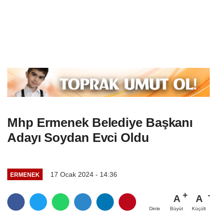
Mhp Ermenek Belediye Başkanı
Adayı Soydan Evci Oldu
17 Ocak 2024 - 14:36
ERMENEK
A
A
Büyüt
Küçült
Dinle